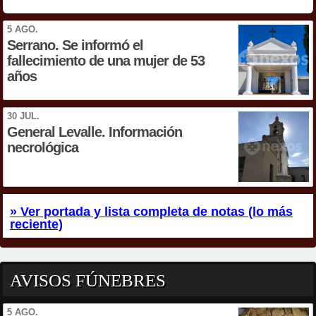
5 AGO.
Serrano. Se informó el
fallecimiento de una mujer de 53
años
30 JUL.
General Levalle. Información
necrológica
» Ver portada y lista completa de notas (lo más
reciente)
AVISOS FÚNEBRES
5 AGO.