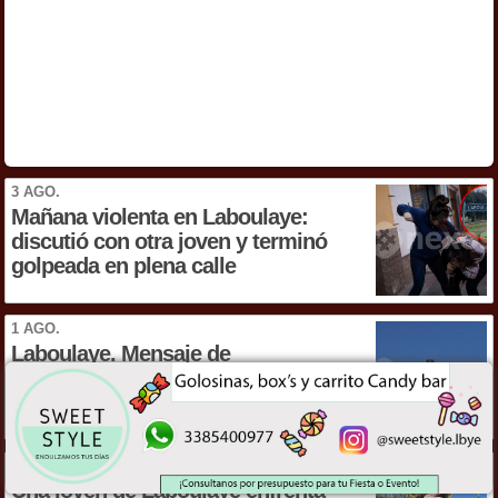
3 AGO.
Mañana violenta en Laboulaye:
discutió con otra joven y terminó
golpeada en plena calle
1 AGO.
Laboulaye. Mensaje de
acompañamiento ante una pérdida
familiar
3 AGO.
Una joven de Laboulaye enfrenta