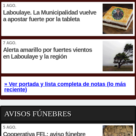
1 AGO.
Laboulaye. La Municipalidad vuelve
a apostar fuerte por la tableta
7 AGO.
Alerta amarillo por fuertes vientos
en Laboulaye y la región
» Ver portada y lista completa de notas (lo más
reciente)
AVISOS FÚNEBRES
5 AGO.
Cooperativa FEL: aviso fúnebre