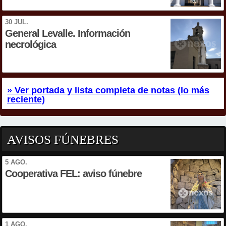
30 JUL.
General Levalle. Información
necrológica
» Ver portada y lista completa de notas (lo más
reciente)
AVISOS FÚNEBRES
5 AGO.
Cooperativa FEL: aviso fúnebre
1 AGO.