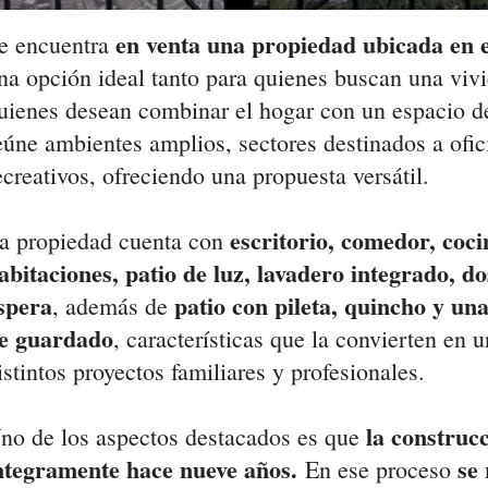
en venta una propiedad ubicada en 
e encuentra
na opción ideal tanto para quienes buscan una viv
uienes desean combinar el hogar con un espacio de
eúne ambientes amplios, sectores destinados a ofic
ecreativos, ofreciendo una propuesta versátil.
escritorio, comedor, coci
a propiedad cuenta con
abitaciones, patio de luz, lavadero integrado, do
spera
patio con pileta, quincho y una
, además de
e guardado
, características que la convierten en u
istintos proyectos familiares y profesionales.
la construc
no de los aspectos destacados es que
ntegramente hace nueve años.
se
En ese proceso