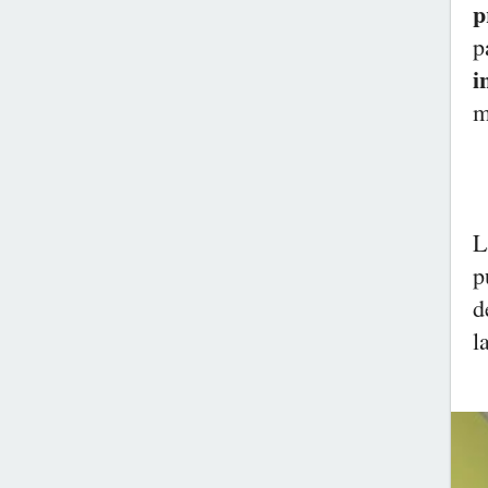
p
p
i
m
L
p
d
l