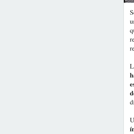
S
u
q
r
r
L
h
e
d
d
U
í