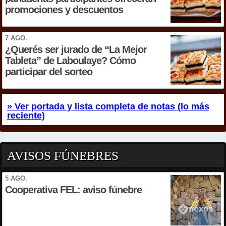
promociones y descuentos
7 AGO.
¿Querés ser jurado de “La Mejor
Tableta” de Laboulaye? Cómo
participar del sorteo
» Ver portada y lista completa de notas (lo más
reciente)
AVISOS FÚNEBRES
5 AGO.
Cooperativa FEL: aviso fúnebre