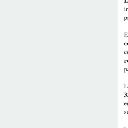
L
i
p
E
c
c
r
p
L
3
e
s