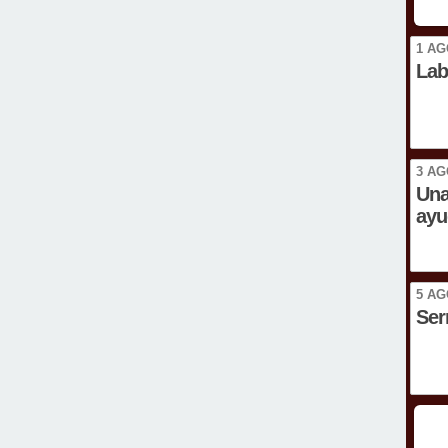
1 AG
Lab
3 AG
Una
ayu
5 AG
Ser