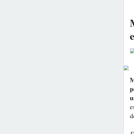
e
M
p
u
e
d
E