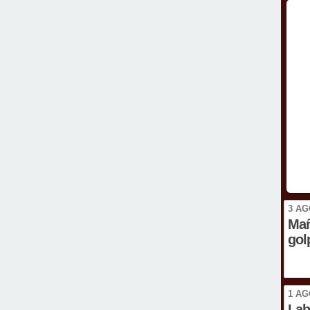
3 AG
Mañ
gol
1 AG
Lab