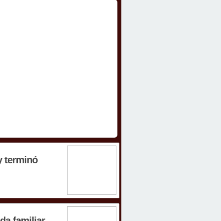
y terminó
a familiar