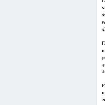
i
M
v
d
E
n
p
q
d
P
m
c