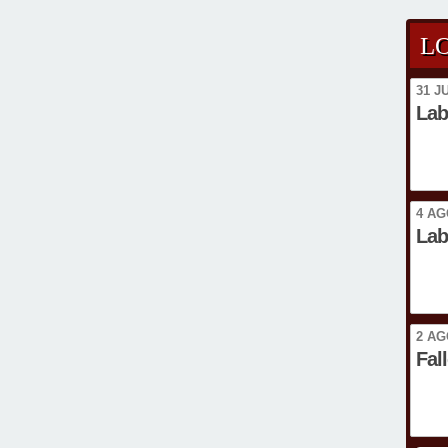
L
31 J
Lab
4 AG
Lab
2 AG
Fal