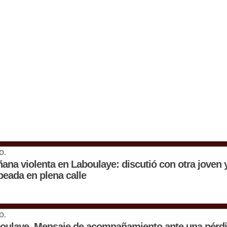
O.
ana violenta en Laboulaye: discutió con otra joven 
peada en plena calle
O.
oulaye. Mensaje de acompañamiento ante una pérdid