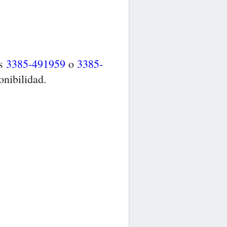
os
3385-491959
o
3385-
onibilidad.