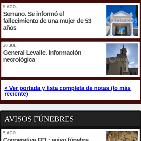
5 AGO.
Serrano. Se informó el
fallecimiento de una mujer de 53
años
30 JUL.
General Levalle. Información
necrológica
» Ver portada y lista completa de notas (lo más
reciente)
AVISOS FÚNEBRES
5 AGO.
Cooperativa FEL: aviso fúnebre