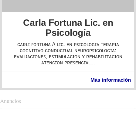
Carla Fortuna Lic. en
Psicología
ᴄᴀʀʟɪ ꜰᴏʀᴛᴜɴᴀ // ʟɪᴄ. ᴇɴ ᴘꜱɪᴄᴏʟᴏɢɪᴀ ᴛᴇʀᴀᴘɪᴀ
ᴄᴏɢɴɪᴛɪᴠᴏ ᴄᴏɴᴅᴜᴄᴛᴜᴀʟ ɴᴇᴜʀᴏᴘꜱɪᴄᴏʟᴏɢɪᴀ:
ᴇᴠᴀʟᴜᴀᴄɪᴏɴᴇꜱ, ᴇꜱᴛɪᴍᴜʟᴀᴄɪᴏɴ ʏ ʀᴇʜᴀʙɪʟɪᴛᴀᴄɪᴏɴ
ᴀᴛᴇɴᴄɪᴏɴ ᴘʀᴇꜱᴇɴᴄɪᴀʟ...
Más información
Anuncios