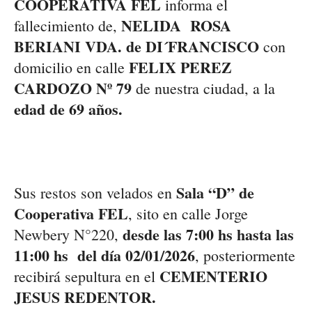
COOPERATIVA FEL
informa el
NELIDA ROSA
fallecimiento
de
,
BERIANI
VDA. de DI´FRANCISCO
con
FELIX PEREZ
domicilio e
n
calle
CARDOZO
Nº
79
de
nuestra
ciudad
,
a la
e
dad
de
69
años
.
Sala “
D
” de
Sus restos
so
n
velados en
Cooperativa FEL
, sito
en calle
Jorge
desde las
7:00
h
s
hasta las
Newbery
N°
220
,
11:00
hs
del día 0
2
/01/2026
, p
osteriormente
CEMENTERIO
recibirá sepultura
en el
J
ESUS REDENTOR.