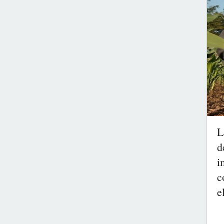
L
d
i
c
e