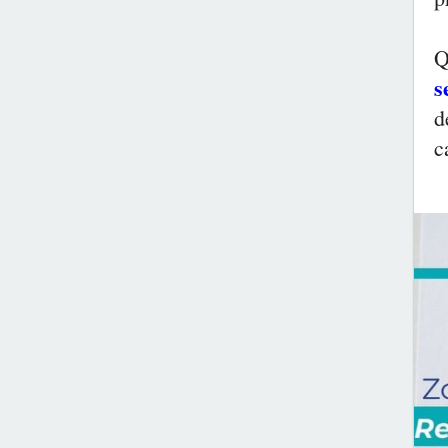
Q
s
d
c