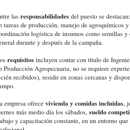
responsabilidades
ntre las
del puesto se destacan:
n tareas de producción, manejo de agroquímicos y 
oordinación logística de insumos como semillas y 
eneral durante y después de la campaña.
requisitos
os
incluyen contar con título de Ingen
n Producción Agropecuaria, no se requiere experien
ecién recibidos), residir en zonas cercanas y dispon
ampo.
vivienda y comidas incluidas
a empresa ofrece
, 
sueldo competi
iernes más medio día los sábados,
rabajo y capacitación constante, en un entorno que
rofesional.