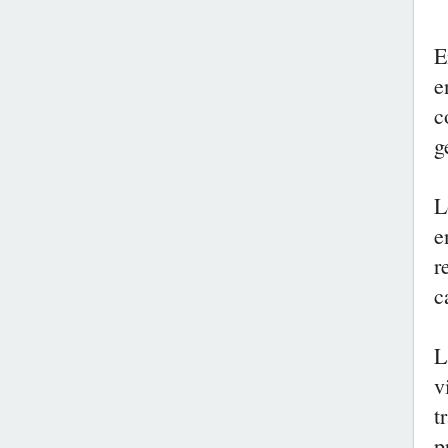
E
e
c
g
L
e
r
c
L
v
t
p