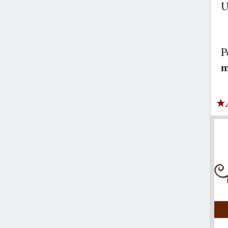
U
P
m
★