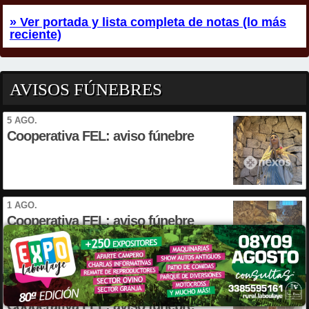
» Ver portada y lista completa de notas (lo más
reciente)
AVISOS FÚNEBRES
5 AGO.
Cooperativa FEL: aviso fúnebre
1 AGO.
Cooperativa FEL: aviso fúnebre
1 AGO.
Cooperativa FEL: aviso fúnebre