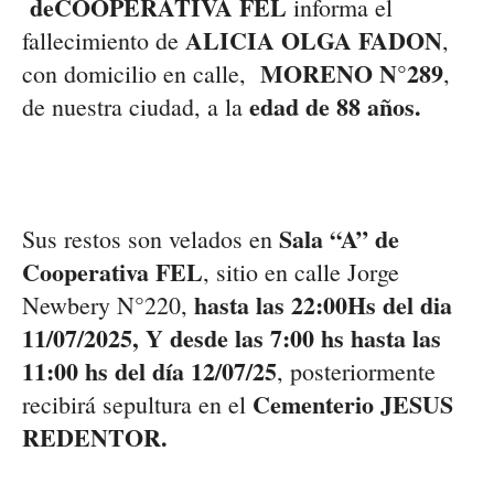
de
COOPERATIVA FEL
informa el
ALICIA OLGA FADON
fallecimiento
de
,
MORENO N°
289
con
domicilio en
calle,
,
e
dad
de
88
años
.
de
nuestra
ciudad
,
a la
Sala “
A
” de
Sus restos
so
n
velados en
Cooperativa FEL
, sit
i
o
en calle
Jorge
hasta
las 22:00Hs del dia
Newbery
N°
220
,
11/07/2025, Y
desde las 7:00
hs
hasta las
11
:00
hs
del d
í
a
12
/07
/25
,
p
osteriormente
Cementerio
JESUS
recibirá sepultura
en el
REDENTOR.