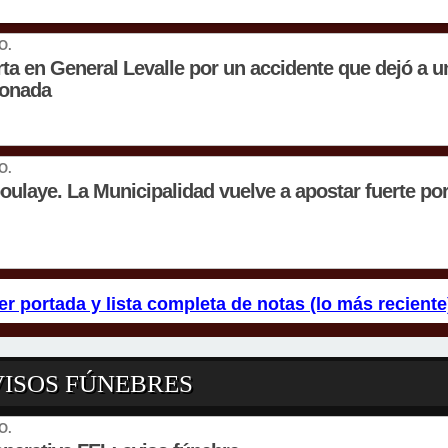
O.
rta en General Levalle por un accidente que dejó a un
ionada
O.
oulaye. La Municipalidad vuelve a apostar fuerte por 
er portada y lista completa de notas (lo más reciente
VISOS FÚNEBRES
O.