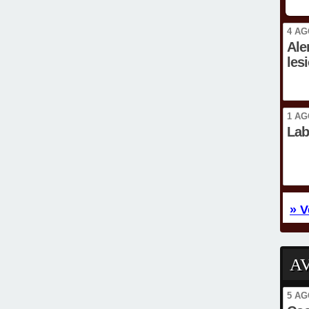
4 AG
Ale
les
1 AG
Lab
» V
A
5 AG