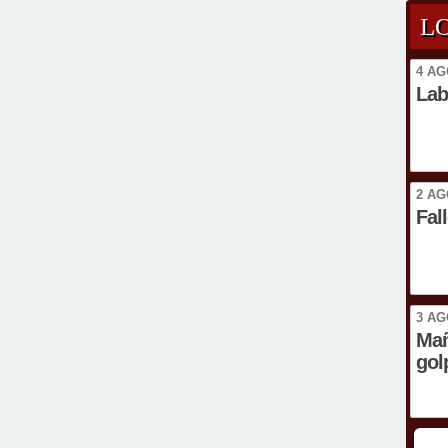
L
4 AG
Lab
2 AG
Fal
3 AG
Mañ
gol