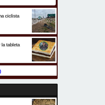
a ciclista
la tableta
)