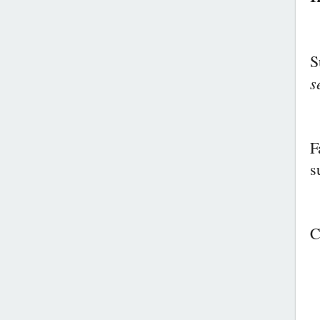
S
s
F
s
C