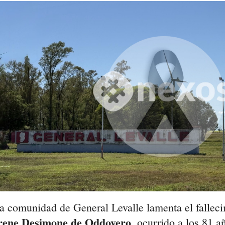
a comunidad de General Levalle lamenta el fallec
rene Desimone de Oddovero
, ocurrido a los 81 a