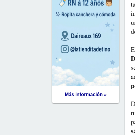
t
i
u
d
E
D
s
a
p
Más información »
D
n
p
s