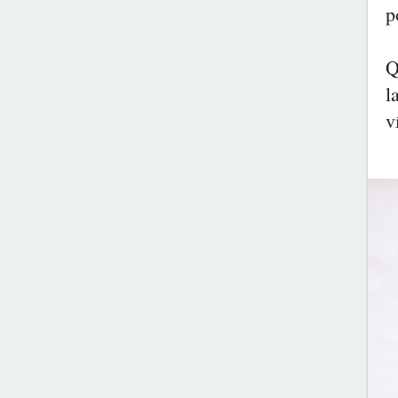
p
Q
l
v