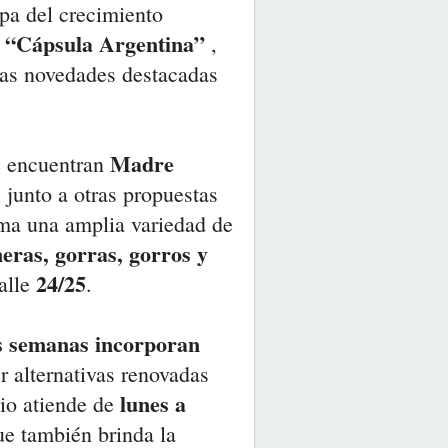
pa del crecimiento
“Cápsula Argentina”
a
,
las novedades destacadas
Madre
e encuentran
, junto a otras propuestas
uma una amplia variedad de
neras, gorras, gorros y
24/25
talle
.
as semanas incorporan
r alternativas renovadas
lunes a
cio atiende de
ue también brinda la