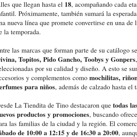
18
alles que llegan hasta el
, acompañando cada eta
nfantil. Próximamente, también sumará la esperad
na nueva línea que promete convertirse en una de 
e la temporada.
ntre las marcas que forman parte de su catálogo s
ivina, Topitos, Pido Gancho, Toobys y Gonpers
eleccionadas por su calidad y diseño. A esto se s
mochilitas, riño
ccesorios y complementos como
erfumes para niños
, además de calzado hasta el 
todas l
esde La Tiendita de Tino destacaron que
uevos productos y promociones
, buscando ofrece
ara las familias de la ciudad y la región. El comer
ábado de 10:00 a 12:15 y de 16:30 a 20:00
, aunq