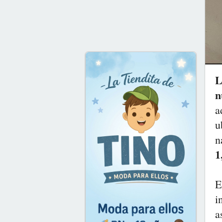
L
n
a
u
n
1
E
i
a