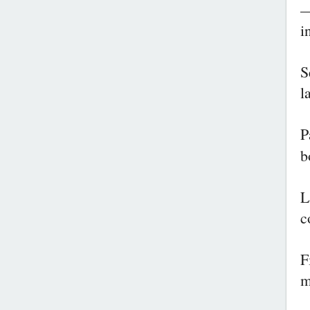
—
i
S
l
P
b
L
c
F
m