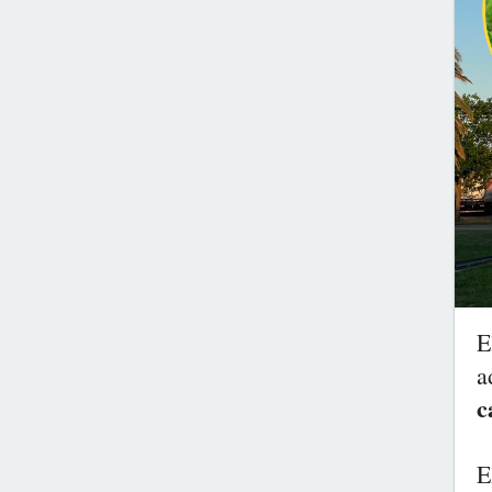
E
a
c
E