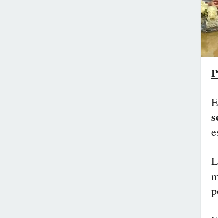
P
E
s
e
L
m
p